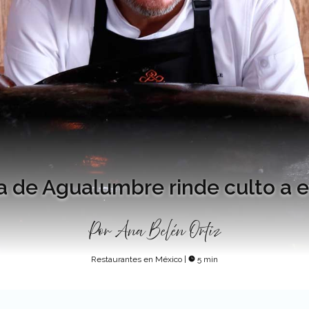
a de Agualumbre rinde culto a e
Por
Ana Belén Ortiz
Restaurantes en México
|
5 min