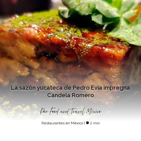
La sazón yucateca de Pedro Evia impregna
Candela Romero
Por
Food and Travel México
Restaurantes en México
|
2 min