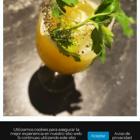
Utilizamos cookies para asegurar la
mejor experiencia en nuestro sitio web.
Aviso de
Para abrir boca estuvo el
coctel de piña, coñac y
Aceptar
Si continúas utilizando este sitio
privacidad