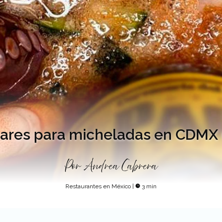
ares para micheladas en CDMX (
Por
Andrea Cabrera
Restaurantes en México
|
3 min