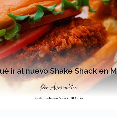
ué ir al nuevo Shake Shack en 
Por
Aurora Yee
Restaurantes en México
|
2 min