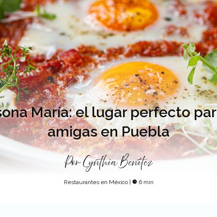
ona María: el lugar perfecto pa
amigas en Puebla
Por
Cynthia Benítez
Restaurantes en México
|
6 min