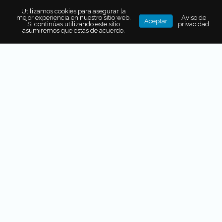
Utilizamos cookies para asegurar la
mejor experiencia en nuestro sitio web.
Aviso de
5 CAFETERÍAS EN LA DEL VALLE
Aceptar
Si continúas utilizando este sitio
privacidad
PARA REFUGIARTE DE LA LLUVIA
asumiremos que estás de acuerdo.
SUELO SUR: UNA NUEVA FORMA
DE DESCUBRIR LA
GASTRONOMÍA EN LOS CABOS
TLETL, EL RESTAURANTE
SECRETO DONDE EL FUEGO ES
PROTAGONISTA
Las brochetas son una gran opción.
Prueba la
Kushi
manchego,
elaborada con “queso” de nuez de la India, se
derrite de manera deliciosa; y la
Kushi Banana.
Arturo nos