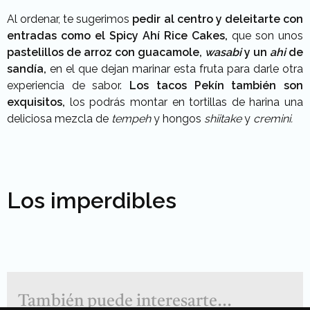
Al ordenar, te sugerimos
pedir al centro y deleitarte con
entradas como el Spicy Ahí Rice Cakes,
que son unos
pastelillos de arroz con guacamole,
wasabi
y un
ahi
de
sandía,
en el que dejan marinar esta fruta para darle otra
experiencia de sabor.
Los tacos Pekín también son
exquisitos,
los podrás montar en tortillas de harina una
deliciosa mezcla de
tempeh
y hongos
shiitake
y
cremini.
Los imperdibles
También puede interesarte...