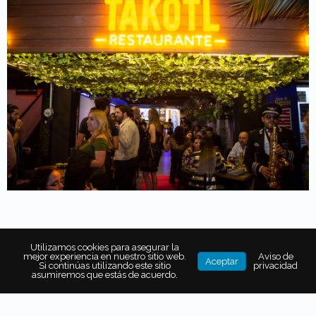
Un pedacito de selva en la
Utilizamos cookies para asegurar la
mejor experiencia en nuestro sitio web.
Aviso de
Aceptar
Ciudad de México
Si continúas utilizando este sitio
privacidad
asumiremos que estás de acuerdo.