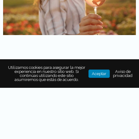
Utilizamos cookies para asegurar la mejor
experiencia en nuestro sitio web. Si
Aviso de
Aceptar
continúas utilizando este sitio
privacidad
asumiremos que estás de acuerdo.
También puede interesarte...
8 TÉRMINOS QUE TODO
AMANTE DE LA CERVEZA DEBE
CONOCER
¿QUÉ ES EL SOTOL? TE DAMOS