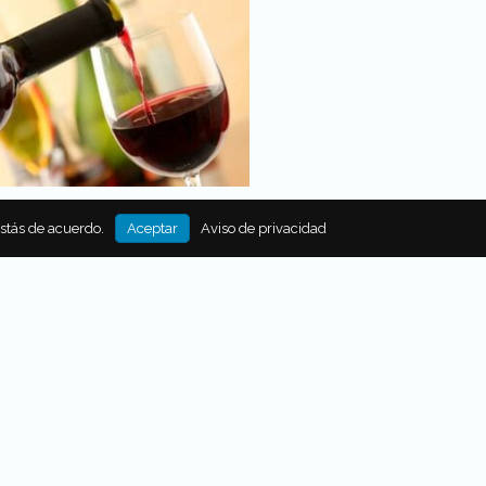
PA DE VINO, BUENA PARA
estás de acuerdo.
Aceptar
Aviso de privacidad
LUD
enzar, ¿Qué es el vino? Es una
lcohólica producto de la
ción del mosto de las uvas,
res y texturas de la bebida
 del clima, latitud, altitud, luz
atura del lugar donde se
 la uva. Para el cultivo de la
iliza el 0.5 por ciento del total
Por
Food and Travel México