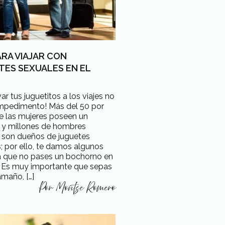
ARA VIAJAR CON
TES SEXUALES EN EL
var tus juguetitos a los viajes no
impedimento! Más del 50 por
e las mujeres poseen un
r y millones de hombres
 son dueños de juguetes
; por ello, te damos algunos
ra que no pases un bochorno en
. Es muy importante que sepas
amaño, […]
Por
Montse Romero