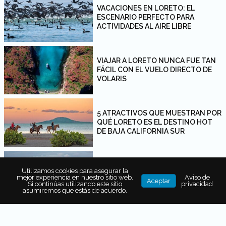
VACACIONES EN LORETO: EL
ESCENARIO PERFECTO PARA
ACTIVIDADES AL AIRE LIBRE
VIAJAR A LORETO NUNCA FUE TAN
FÁCIL CON EL VUELO DIRECTO DE
VOLARIS
5 ATRACTIVOS QUE MUESTRAN POR
QUÉ LORETO ES EL DESTINO HOT
DE BAJA CALIFORNIA SUR
LORETO: EL PUEBLO MÁGICO QUE
Utilizamos cookies para asegurar la
COMBINA ARQUITECTURA
mejor experiencia en nuestro sitio web.
Aviso de
Aceptar
COLONIAL CON PLAYA
Si continúas utilizando este sitio
privacidad
asumiremos que estás de acuerdo.
LA LORETANA, PANADERÍA