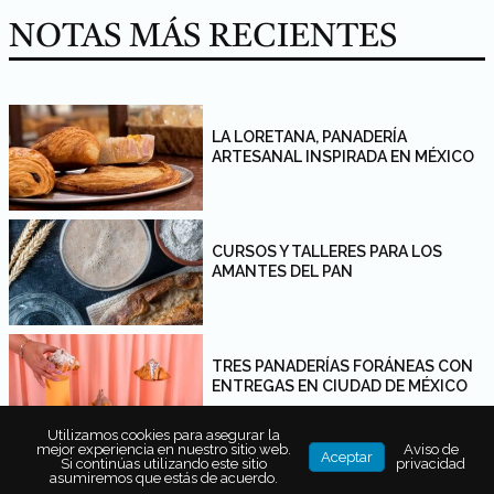
NOTAS MÁS RECIENTES
LA LORETANA, PANADERÍA
ARTESANAL INSPIRADA EN MÉXICO
CURSOS Y TALLERES PARA LOS
AMANTES DEL PAN
TRES PANADERÍAS FORÁNEAS CON
ENTREGAS EN CIUDAD DE MÉXICO
Utilizamos cookies para asegurar la
mejor experiencia en nuestro sitio web.
Aviso de
Aceptar
Si continúas utilizando este sitio
privacidad
asumiremos que estás de acuerdo.
PAN DE MUERTO: DÓNDE