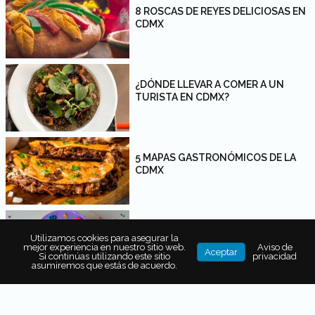
8 ROSCAS DE REYES DELICIOSAS EN
CDMX
¿DÓNDE LLEVAR A COMER A UN
TURISTA EN CDMX?
5 MAPAS GASTRONÓMICOS DE LA
CDMX
¿DÓNDE COMPRAR PASTELES
Utilizamos cookies para asegurar la
RETRO EN CDMX?
mejor experiencia en nuestro sitio web.
Aviso de
Aceptar
Si continúas utilizando este sitio
privacidad
asumiremos que estás de acuerdo.
PRODUCTOS PRIDE EDITION PARA