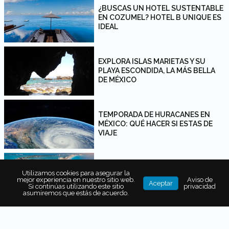
¿BUSCAS UN HOTEL SUSTENTABLE
EN COZUMEL? HOTEL B UNIQUE ES
IDEAL
EXPLORA ISLAS MARIETAS Y SU
PLAYA ESCONDIDA, LA MÁS BELLA
DE MÉXICO
TEMPORADA DE HURACANES EN
MÉXICO: QUÉ HACER SI ESTAS DE
VIAJE
MÉXICO ES LÍDER EN AMÉRICA CON
Utilizamos cookies para asegurar la
78 PLAYAS CON DISTINTIVO BLUE
mejor experiencia en nuestro sitio web.
Aviso de
Aceptar
FLAG
Si continúas utilizando este sitio
privacidad
asumiremos que estás de acuerdo.
¿VACACIONES DE VERANO?