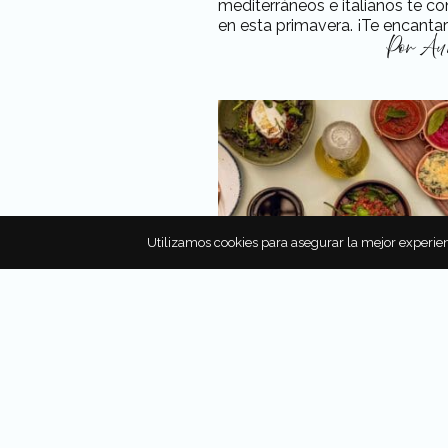
mediterráneos e italianos te c
en esta primavera. ¡Te encantar
Por
Aur
Utilizamos cookies para asegurar la mejor experien
CASA OLYMPIA, COCINA
MEDITERRÁNEA EN POLA
Conoce Casa Olympia, el nuev
restaurante de Polanco que lu
bien en redes sociales y cautiv
sus sabores. ¡Te encantará!