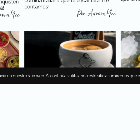
comida italiana que te encantará. ¡Te
onquisten
contamos!
á!
Por
Aurora Yee
ora Yee
cia en nuestro sitio web. Si continúas utilizando este sitio asumiremos que 
LA CICLOVÍA: UN OASIS PARA
ZEA ES
NCO
CICLISTAS
MAÍZ
o
Conoce La ciclovía, una deliciosa
Conoce 
ce muy
cafetería que será un auténtico oasis
es Arrai
a con
después de haber rodado por varias
Salinas,
horas en Ciudad de México.
con los 