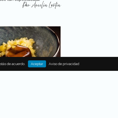
Por
Arcelia Lortia
estás de acuerdo.
Aceptar
Aviso de privacidad
 ARRAIGO: PASIÓN POR EL
el nuevo spot de Polanco, Zea
go, del chef mexicano Pepe
 quien demuestra su maestría
ingredientes mexicanos.