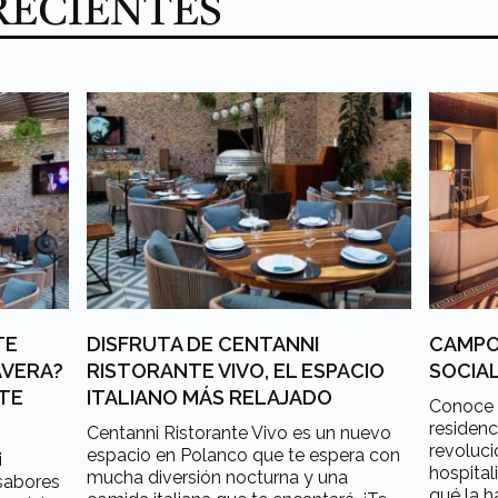
RECIENTES
TE
DISFRUTA DE CENTANNI
CAMPO
AVERA?
RISTORANTE VIVO, EL ESPACIO
SOCIA
NTE
ITALIANO MÁS RELAJADO
Conoce 
residenc
Centanni Ristorante Vivo es un nuevo
revoluc
espacio en Polanco que te espera con
i
hospital
mucha diversión nocturna y una
 sabores
qué la h