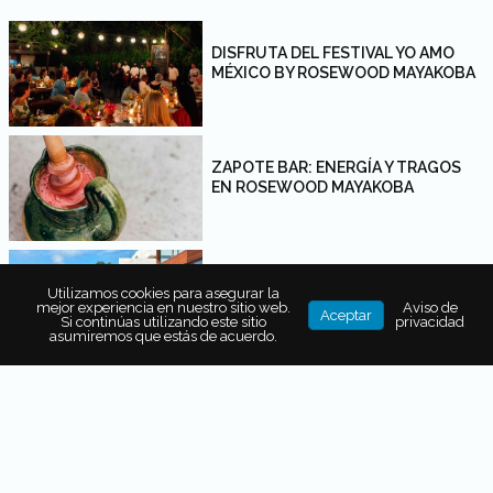
DISFRUTA DEL FESTIVAL YO AMO
MÉXICO BY ROSEWOOD MAYAKOBA
ZAPOTE BAR: ENERGÍA Y TRAGOS
EN ROSEWOOD MAYAKOBA
5 RAZONES PARA QUERER VOLVER A
Utilizamos cookies para asegurar la
ROSEWOOD MAYAKOBA
mejor experiencia en nuestro sitio web.
Aviso de
Aceptar
Si continúas utilizando este sitio
privacidad
asumiremos que estás de acuerdo.
ROSEWOOD MAYAKOBA APUESTA
POR LA PESCA SUSTENTABLE