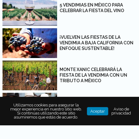
5 VENDIMIAS EN MÉXICO PARA
CELEBRAR LA FIESTA DEL VINO
¡VUELVEN LAS FIESTAS DE LA
VENDIMIA A BAJA CALIFORNIA CON
ENFOQUE SUSTENTABLE!
MONTE XANIC CELEBRARÁ LA
FIESTA DE LA VENDIMIA CON UN
TRIBUTO A MÉXICO
LA VENDIMIA EN NUESTRA TIERRA:
Utilizamos cookies para asegurar la
BEBE, COME Y PISA UVAS EN
mejor experiencia en nuestro sitio web.
Aviso de
Aceptar
HUIXQUILUCAN
Si continúas utilizando este sitio
privacidad
asumiremos que estás de acuerdo.
ASÍ SE VIVIÓ LA VENDIMIA 2021 EN