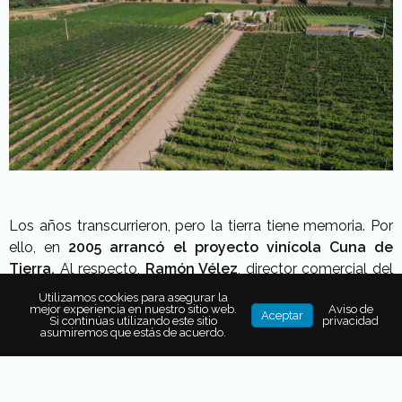
Los años transcurrieron, pero la tierra tiene memoria. Por
ello, en
2005 arrancó el proyecto vinícola Cuna de
Tierra.
Al respecto,
Ramón Vélez
, director comercial del
proyecto, compartió en entrevista: “
Nuestro nombre es
Utilizamos cookies para asegurar la
mejor experiencia en nuestro sitio web.
Aviso de
el lugar en donde se acuñó una ‘nueva tierra’.
Por eso
Aceptar
Si continúas utilizando este sitio
privacidad
la historia de estos viñedos es tan interesante,
asumiremos que estás de acuerdo.
romántica, llena de tradición y de valores
”.