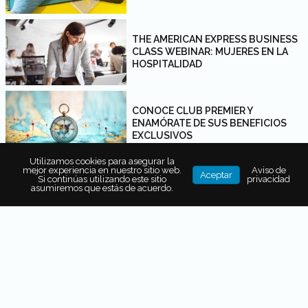
THE AMERICAN EXPRESS BUSINESS
CLASS WEBINAR: MUJERES EN LA
HOSPITALIDAD
CONOCE CLUB PREMIER Y
ENAMÓRATE DE SUS BENEFICIOS
EXCLUSIVOS
Utilizamos cookies para asegurar la
mejor experiencia en nuestro sitio web.
Aviso de
Aceptar
Si continúas utilizando este sitio
privacidad
LAS AEROLÍNEAS EN TIEMPOS DE
asumiremos que estás de acuerdo.
COVID-19
PARA DISFRUTAR AL MÁXIMO, VIAJA
SIEMPRE SEGURO