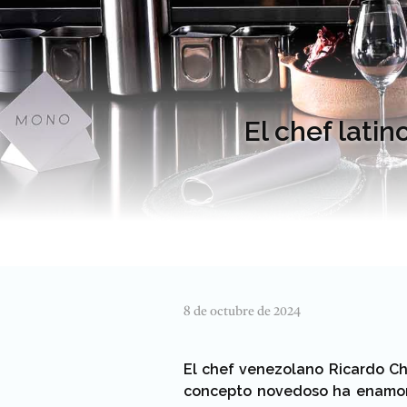
El chef lati
8 de octubre de 2024
El chef venezolano Ricardo C
concepto novedoso ha enamora