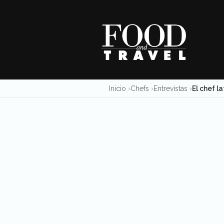
Skip
to
content
Inicio
Chefs
Entrevistas
El chef l