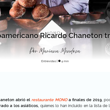
noamericano Ricardo Chaneton tr
Por
Mariana Mendoza
Entrevistas
|
4 min
haneton abrió el
restaurante MONO
a finales de 2019
, po
do a los asiáticos,
quienes lo han incluido en la lista de