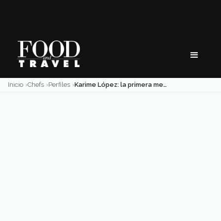
Skip
to
content
Inicio
Chefs
Perfiles
Karime López: la primera mexicana con una estrella Michelin