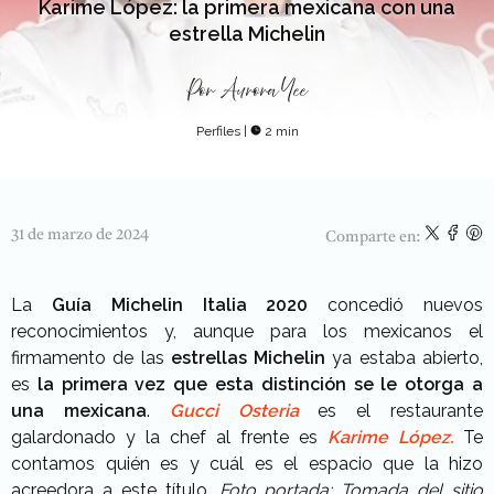
Karime López: la primera mexicana con una
estrella Michelin
Por
Aurora Yee
Perfiles
|
2 min
31 de marzo de 2024
Comparte en:
La
Guía Michelin Italia 2020
concedió nuevos
reconocimientos y, aunque para los mexicanos el
firmamento de las
estrellas Michelin
ya estaba abierto,
es
la primera vez que esta distinción se le otorga a
una mexicana
.
Gucci Osteria
es el restaurante
galardonado y la chef al frente es
Karime López.
Te
contamos quién es y cuál es el espacio que la hizo
acreedora a este título.
Foto portada: Tomada del sitio