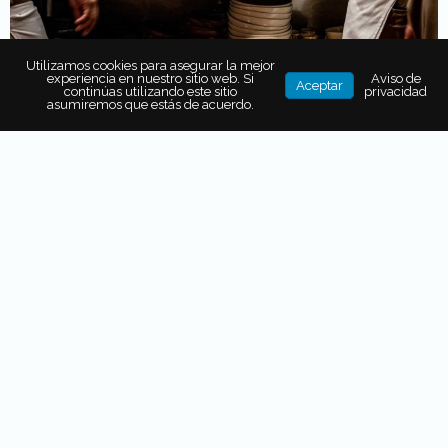
Utilizamos cookies para asegurar la mejor
experiencia en nuestro sitio web. Si
Aviso de
Aceptar
continúas utilizando este sitio
privacidad
asumiremos que estás de acuerdo.
También puede interesarte...
No se encontraron notas relacionadas.
Fuerza interior