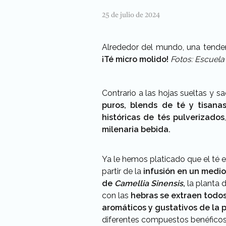
25 de julio de 2024
Alrededor del mundo, una tende
¡Té micro molido!
Fotos: Escuela
Contrario a las hojas sueltas y s
puros, blends de té y tisanas
históricas de tés pulverizados
milenaria bebida.
Ya le hemos platicado que el té e
partir de la
infusión en un medio 
de
Camellia Sinensis
,
la planta d
con las
hebras se extraen todo
aromáticos y gustativos de la p
diferentes compuestos benéficos