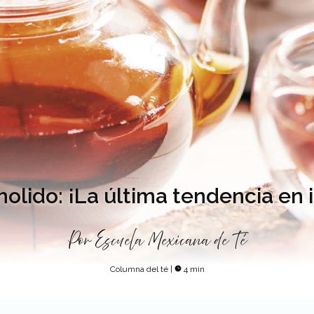
olido: ¡La última tendencia en 
Por
Escuela Mexicana de Té
Columna del té
|
4 min