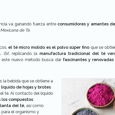
ncia va ganando fuerza entre
consumidores y amantes del
 Mexicana de Té.
acos,
el té micro molido es el polvo súper fino
que se obtien
.
¡Sí!, replicando la
manufactura tradicional del té ve
, este nuevo método busca dar
fascinantes y renovadas 
s la bebida que se obtiene a
líquido de hojas y brotes
el té. Al contacto del líquido
s los compuestos
lanta del té,
así como
 para el organismo y