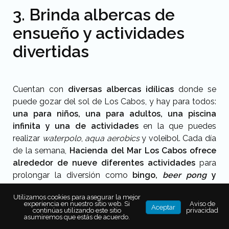
3. Brinda albercas de
ensueño y actividades
divertidas
Cuentan con
diversas albercas idílicas
donde se
puede gozar del sol de Los Cabos, y hay para todos:
una para niños, una para adultos, una piscina
infinita y una de actividades
en la que puedes
realizar
waterpolo
,
aqua aerobics
y voleibol. Cada día
de la semana,
Hacienda del Mar Los Cabos ofrece
alrededor de nueve diferentes actividades
para
prolongar la diversión como
bingo,
beer pong
y
clases de mixología, de cocina y de baile.
Otra de
Utilizamos cookies para asegurar la mejor
las experiencias es
liberar decenas de tortugas
experiencia en nuestro sitio web. Si
Aviso de
Aceptar
continúas utilizando este sitio
privacidad
golfinas
al atardecer junto a tus hijos.
asumiremos que estás de acuerdo.