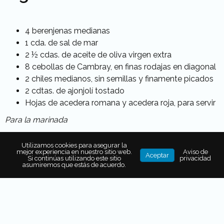
4 berenjenas medianas
1 cda. de sal de mar
2 ½ cdas. de aceite de oliva virgen extra
8 cebollas de Cambray, en finas rodajas en diagonal
2 chiles medianos, sin semillas y finamente picados
2 cdtas. de ajonjolí tostado
Hojas de acedera romana y acedera roja, para servir
Para la marinada
100 g de miso blanco (disponible en
naturitas.mx
)
Utilizamos cookies para asegurar la
3 cdas. de mirin (disponible en
amazon.com.mx
)
mejor experiencia en nuestro sitio web.
Aviso de
Aceptar
Si continúas utilizando este sitio
privacidad
5 cdas. de yuzu ponzu o ponzu con limón
asumiremos que estás de acuerdo.
2 cdas. de aceite de ajonjolí
2 cdas. de soya ligera
1 ½ cdas. de vinagre de arroz
2 cdas. de jarabe de maple