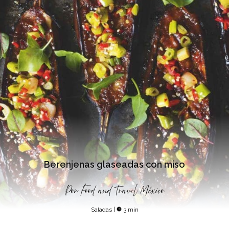
Berenjenas glaseadas con miso
Por
Food and Travel México
Saladas
|
3 min