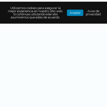
30 g cebolla blanca, picada finamente
Utilizamos cookies para asegurar la
3 dientes de ajo, picado finamente
mejor experiencia en nuestro sitio web.
Aviso de
Aceptar
Si continúas utilizando este sitio
privacidad
asumiremos que estás de acuerdo.
60 g de hongo portobello, en cubos de 1 centímetro
60 g de setas, en trocitos de 1 centímetro
600 g de sirloin de res, en cubos 1 centímetro
Sal, al gusto
Para la guarnición:
25 g cebolla blanca, picada finamente
15 g de cilantro, picado
Tortillas de maíz, al gusto
Salsa verde o roja, al gusto
Limón, al gusto