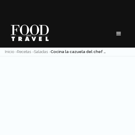
Skip
to
content
Inicio
Recetas
Saladas
Cocina la cazuela del chef con Javier Salazar