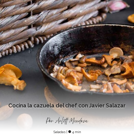
Cocina la cazuela del chef con Javier Salazar
Por
Arlett Mendoza
Saladas
|
4 min