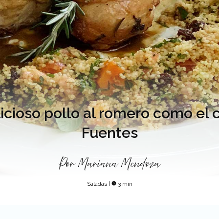
icioso pollo al romero como el 
Fuentes
Por
Mariana Mendoza
Saladas
|
3 min