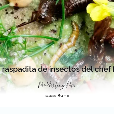
 raspadita de insectos del chef
Por
Yokleng Pun
Saladas
|
4 min