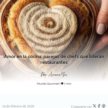
Amor en la cocina: parejas de chefs que lideran
restaurantes
Por
Aurora Yee
Mundo Gourmet
|
7 min
14 de febrero de 2026
Comparte en: