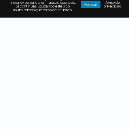
mejor experiencia en nuestro sitio web.
Aviso de
Aceptar
Si continúas utilizando este sitio
privacidad
Concebido por
Josefina López Méndez
, chef a la cabeza
asumiremos que estás de acuerdo.
de este
restaurante oaxaqueño ubicado en el hotel
Presidente InterContinental
en esta ocasión, el
menú
de cinco tiempos
se creó
considerando las tres
variedades que Armand de Brignac
quiso compartir
con la prensa mexicana:
Blanc de Blancs, Rosé y Brut
Gold.