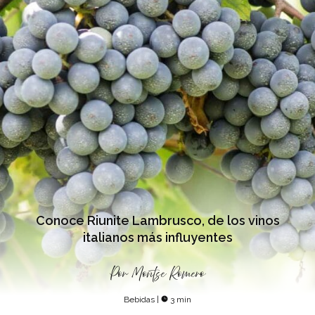
Conoce Riunite Lambrusco, de los vinos
italianos más influyentes
Por
Montse Romero
Bebidas
|
3 min