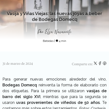
Vasija y Viñas Viejas: las nuevas joyas a beber
de Bodegas Domecq
Por
Elsa Navarrete
Bebidas
|
4 min
31 de marzo de 2024
Comparte en:
Para generar nuevas emociones alrededor del vino,
Bodegas Domecq
reinventa la forma de elaborarlo con
dos etiquetas. Para la primera se utilizaron
vasijas de
barro del siglo XVI
, mientras que para la segunda se
usaron
uvas provenientes de viñedos de 50 años
. Te
contamos más sobre estos lanzamientos.
Fotos: Cortesía