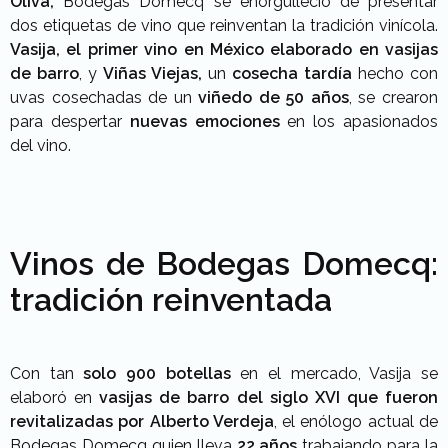
Oliva,
Bodegas Domecq se enorgulleció de presentar
dos etiquetas de vino que reinventan la tradición vinícola.
Vasija,
el primer vino en México elaborado en vasijas
de barro
, y
Viñas Viejas,
un
cosecha tardía
hecho con
uvas cosechadas de un
viñedo de 50 años
, se crearon
para despertar
nuevas emociones
en los apasionados
del vino.
Vinos de Bodegas Domecq:
tradición reinventada
Con tan
solo 900 botellas
en el mercado, Vasija se
elaboró en
vasijas de barro del siglo XVI que fueron
revitalizadas por Alberto Verdeja
, el enólogo actual de
Bodegas Domecq quien lleva
22 años
trabajando para la