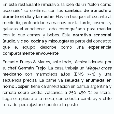
En este restaurante inmersivo, la idea de un “salón como
escenario” se confirma con los
cambios de atmósfera
durante el día y la noche.
Hay un bosque refrescante al
mediodía, profundidades marinas por la tarde, cosmos y
galaxias al anochecer; todo coreografiado para maridar
con lo que comes y bebes. Esta
narrativa sensorial
(audio, video, cocina y mixología)
es parte del concepto
que el equipo describe como una
experiencia
completamente envolvente.
Encanto Fuego & Mar es, ante todo, técnica liderada por
el
chef Germán Trejo.
La casa trabaja un
Wagyu cross
mexicano
con marmoleos altos (BMS 7–9) y una
secuencia precisa. La carne va
sellada y ahumada en
horno Josper
, tiene caramelización en parrilla argentina y
remata sobre piedra volcánica a 250–450 °C. Sí: literal,
llega esa piedra a la mesa, con cebolla cambray y chile
toreado, para ajustar el punto a tu gusto.