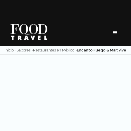
Skip
to
content
Inicio
Sabores
Restaurantes en México
Encanto Fuego & Mar: vive el restaurante m