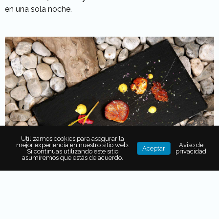
en una sola noche.
Utilizamos cookies para asegurar la
mejor experiencia en nuestro sitio web.
Aviso de
Aceptar
Si continúas utilizando este sitio
privacidad
asumiremos que estás de acuerdo.
El sorprendente
menú será de ocho tiempos y tendrá
maridajes
con los mejores
vinos y destilados
. La