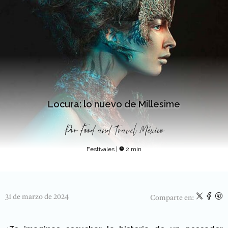
Locura: lo nuevo de Millesime
Por
Food and Travel México
Festivales
|
2 min
31 de marzo de 2024
Comparte en: