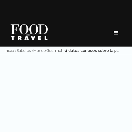
Skip
to
content
Inicio
Sabores
Mundo Gourmet
4 datos curiosos sobre la paella