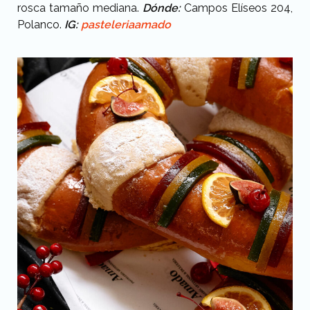
rosca tamaño mediana.
Dónde:
Campos Elíseos 204,
Polanco.
IG:
pasteleriaamado