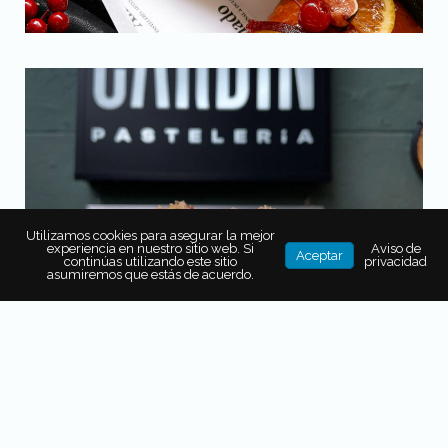
Utilizamos cookies para asegurar la mejor
experiencia en nuestro sitio web. Si
Aviso de
Aceptar
continúas utilizando este sitio
privacidad
asumiremos que estás de acuerdo.