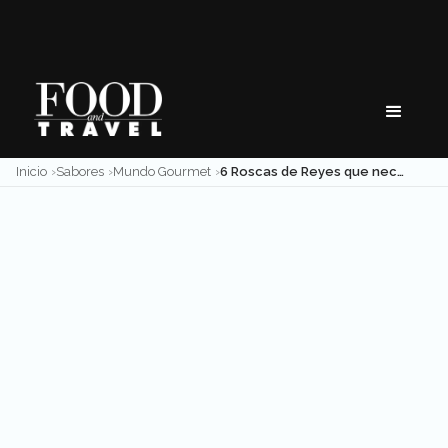
Skip
to
content
Inicio
Sabores
Mundo Gourmet
6 Roscas de Reyes que necesitas probar esta temporada