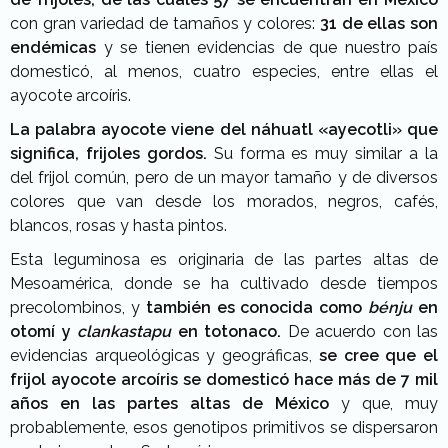
con gran variedad de tamaños y colores:
31 de ellas son
endémicas
y se tienen evidencias de que nuestro país
domesticó, al menos, cuatro especies, entre ellas el
ayocote arcoíris.
La palabra ayocote viene del náhuatl «ayecotli» que
significa, frijoles gordos.
Su forma es muy similar a la
del frijol común, pero de un mayor tamaño y de diversos
colores que van desde los morados, negros, cafés,
blancos, rosas y hasta pintos.
Esta leguminosa es originaria de las partes altas de
Mesoamérica, donde se ha cultivado desde tiempos
precolombinos, y
también es conocida como
bénju
en
otomí y
clankastapu
en totonaco.
De acuerdo con las
evidencias arqueológicas y geográficas,
se cree que el
frijol ayocote arcoíris se domesticó hace más de 7 mil
años en las partes altas de México
y que, muy
probablemente, esos genotipos primitivos se dispersaron