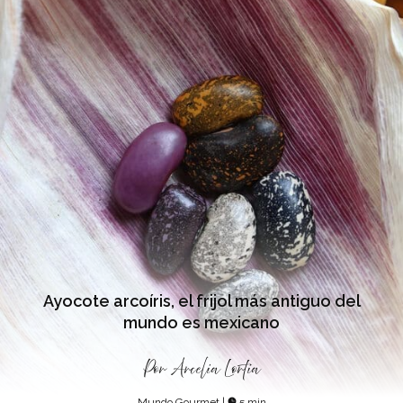
Ayocote arcoíris, el frijol más antiguo del
mundo es mexicano
Por
Arcelia Lortia
Mundo Gourmet
|
5 min