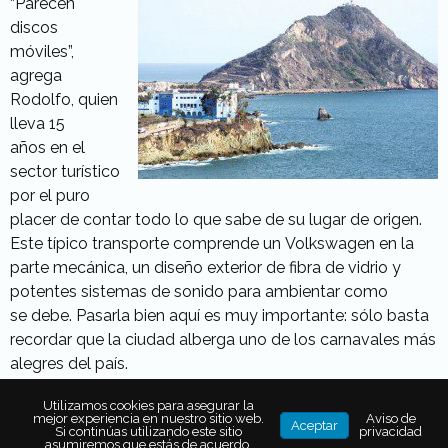
“Parecen
discos
móviles”,
agrega
Rodolfo, quien
lleva 15
años en el
sector turístico
por el puro
placer de contar todo lo que sabe de su lugar de origen.
Este típico transporte comprende un Volkswagen en la
parte mecánica, un diseño exterior de fibra de vidrio y
potentes sistemas de sonido para ambientar como
se debe. Pasarla bien aquí es muy importante: sólo basta
recordar que la ciudad alberga uno de los carnavales más
alegres del país.
Por todo Mazatlán, excepto
Utilizamos cookies para asegurar la
mejor experiencia en nuestro sitio web.
Aviso de
por el aeropuerto, se dejan
Aceptar
Si continúas utilizando este sitio
privacidad
ver las 365 pulmonías y
asumiremos que estás de acuerdo.