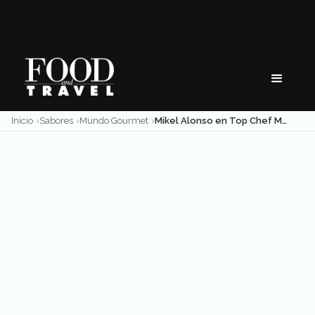
Skip
to
content
Inicio
Sabores
Mundo Gourmet
Mikel Alonso en Top Chef MÉXICO 2017