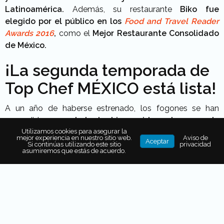
Latinoamérica.
Además, su restaurante
Biko fue
elegido por el público en los
Food and Travel Reader
Awards 2016
,
como el
Mejor Restaurante Consolidado
de México.
¡La segunda temporada de
Top Chef MÉXICO está lista!
A un año de haberse estrenado, los fogones se han
encendido para
darle la bienvenida a la segunda
temporada
Utilizamos cookies para asegurar la
, la cual llevará al público a
explorar los
mejor experiencia en nuestro sitio web.
Aviso de
Aceptar
misterios detrás de la gastronomía, la alquimia y su
Si continúas utilizando este sitio
privacidad
asumiremos que estás de acuerdo.
magia.
Junto a la segunda generación de
concursantes
que están listos para subir la temperatura.
En esta segunda entrega, regresa en la conducción la
actriz y presentadora
Ana Claudia Talancón,
quién
estará acompañada de cinco de los más
reconocidos
chefs de talla internacional.
Cuatro de ellos se