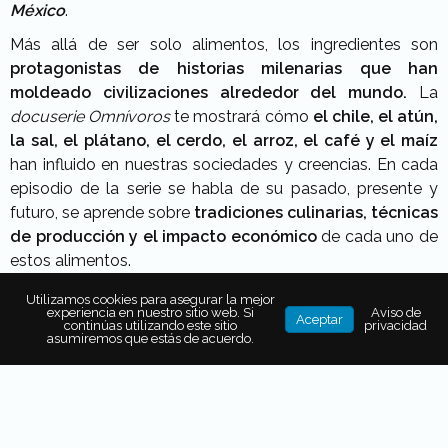
México
.
Más allá de ser solo alimentos, los ingredientes son
protagonistas de historias milenarias que han
moldeado civilizaciones alrededor del mundo.
La
docuserie Omnívoros
te mostrará cómo
el chile, el atún,
la sal, el plátano, el cerdo, el arroz, el café y el maíz
han influido en nuestras sociedades y creencias. En cada
episodio de la serie se habla de su pasado, presente y
futuro, se aprende sobre
tradiciones culinarias, técnicas
de producción y el impacto económico
de cada uno de
estos alimentos.
Utilizamos cookies para asegurar la mejor
experiencia en nuestro sitio web. Si
Aviso de
Aceptar
continúas utilizando este sitio
privacidad
asumiremos que estás de acuerdo.
El papel del chef René
Redzepi