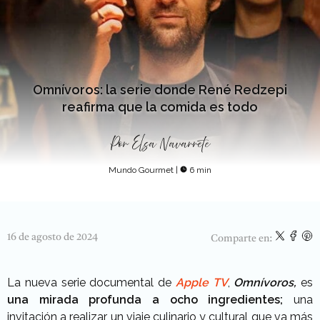
Omnívoros: la serie donde René Redzepi
reafirma que la comida es todo
Por
Elsa Navarrete
Mundo Gourmet
|
6 min
16 de agosto de 2024
Comparte en:
La nueva serie documental de
Apple TV
,
Omnívoros,
es
una mirada profunda a ocho ingredientes;
una
invitación a realizar un viaje culinario y cultural que va más