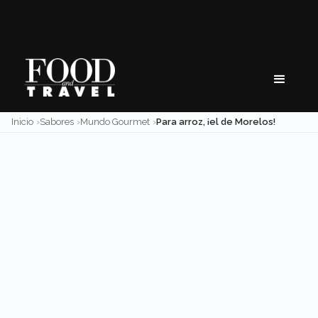
Skip
to
content
Inicio
Sabores
Mundo Gourmet
Para arroz, ¡el de Morelos!