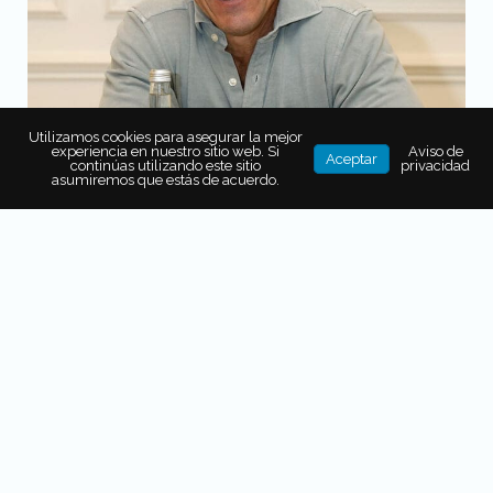
Utilizamos cookies para asegurar la mejor
experiencia en nuestro sitio web. Si
Aviso de
Aceptar
continúas utilizando este sitio
privacidad
asumiremos que estás de acuerdo.