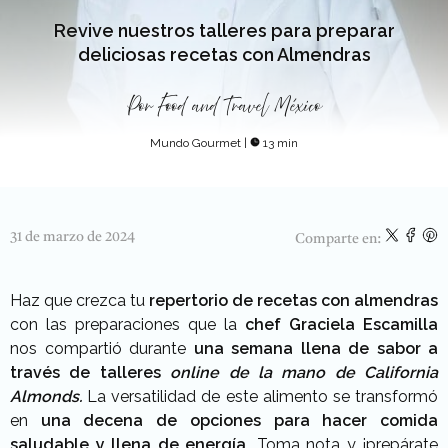
Revive nuestros talleres para preparar
deliciosas recetas con Almendras
Por
Food and Travel México
Mundo Gourmet
|
13 min
31 de marzo de 2024
Comparte en:
Haz que crezca tu
repertorio de recetas con almendras
con las preparaciones que la
chef Graciela Escamilla
nos compartió durante
una semana llena de sabor a
través de talleres
online de la mano de California
Almonds.
La versatilidad de este alimento se transformó
en
una decena de opciones para hacer comida
saludable y llena de energía.
Toma nota y ¡prepárate