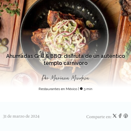
Ahumadas Grill & BBQ: disfruta de un auténtico
templo carnívoro
Por
Mariana Mendoza
Restaurantes en México
|
3 min
31 de marzo de 2024
Comparte en: