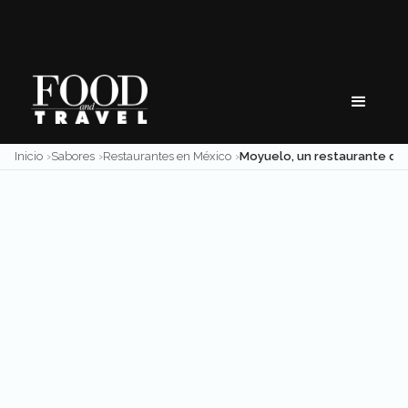
Skip
to
content
Inicio
Sabores
Restaurantes en México
Moyuelo, un restaurante de tradi