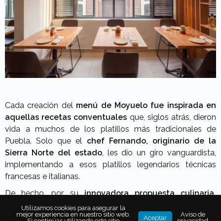
Cada creación del
menú de Moyuelo fue inspirada en
aquellas recetas conventuales
que, siglos atrás, dieron
vida a muchos de los platillos más tradicionales de
Puebla. Solo que el
chef Fernando, originario de la
Sierra Norte del estado
, les dio un giro vanguardista,
implementando a esos platillos legendarios técnicas
francesas e italianas.
De hecho, por su
innovadora propuesta culinaria,
Moyuelo fue elegido como
uno de los 120 Mejores
Utilizamos cookies para asegurar la
mejor experiencia en nuestro sitio web.
Aviso de
Restaurantes
por la Guía México Gastronómico 2019.
Aceptar
Si continúas utilizando este sitio
privacidad