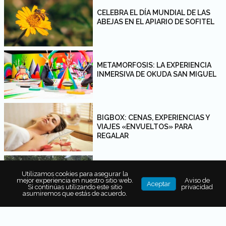
CELEBRA EL DÍA MUNDIAL DE LAS
ABEJAS EN EL APIARIO DE SOFITEL
METAMORFOSIS: LA EXPERIENCIA
INMERSIVA DE OKUDA SAN MIGUEL
BIGBOX: CENAS, EXPERIENCIAS Y
VIAJES «ENVUELTOS» PARA
REGALAR
HACIENDAS, BRILLO Y SABOR: ASÍ ES
Utilizamos cookies para asegurar la
UN FIN DE SEMANA EN TLAXCALA
mejor experiencia en nuestro sitio web.
Aviso de
Aceptar
Si continúas utilizando este sitio
privacidad
asumiremos que estás de acuerdo.
WAVE: EXPERIENCIA INMERSIVA DE