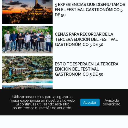
5 EXPERIENCIAS QUE DISFRUTAMOS
EN EL FESTIVAL GASTRONÓMICO 5
DE 50
CENAS PARA RECORDAR DE LA
TERCERA EDICIÓN DEL FESTIVAL
GASTRONÓMICO 5 DE 50
ESTO TE ESPERA EN LA TERCERA
EDICIÓN DEL FESTIVAL
GASTRONÓMICO 5 DE 50
SEGUNDA EDICIÓN DEL FESTIVAL
Utilizamos cookies para asegurar la
GASTRONÓMICO 5 DE 50: LATINOS
mejor experiencia en nuestro sitio web.
Aviso de
Aceptar
EN ACCIÓN
Si continúas utilizando este sitio
privacidad
asumiremos que estás de acuerdo.
CHEFS PARTICIPANTES EN EL