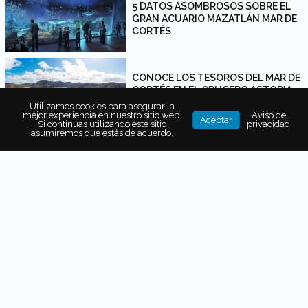
5 DATOS ASOMBROSOS SOBRE EL
GRAN ACUARIO MAZATLÁN MAR DE
CORTÉS
CONOCE LOS TESOROS DEL MAR DE
CORTÉS EN EL CRUCERO ASTORIA
Utilizamos cookies para asegurar la
mejor experiencia en nuestro sitio web.
Aviso de
Aceptar
Si continúas utilizando este sitio
privacidad
asumiremos que estás de acuerdo.
6 EXPERIENCIAS GOURMET Y DE
RELAJACIÓN EN GRAND VELAS LOS
CABOS
PARADISUS: EL EDÉN DE LOS CABOS
7 CRUCEROS PARA EXPLORAR EL
MUNDO