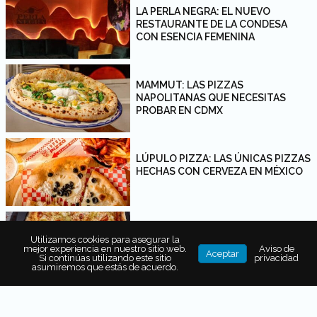
LA PERLA NEGRA: EL NUEVO
RESTAURANTE DE LA CONDESA
CON ESENCIA FEMENINA
MAMMUT: LAS PIZZAS
NAPOLITANAS QUE NECESITAS
PROBAR EN CDMX
LÚPULO PIZZA: LAS ÚNICAS PIZZAS
HECHAS CON CERVEZA EN MÉXICO
MAMMA RICOTTA: DE PIZZAS
Utilizamos cookies para asegurar la
IRRESISTIBLES Y OTRAS DELICIAS
mejor experiencia en nuestro sitio web.
Aviso de
Aceptar
ITALIANAS
Si continúas utilizando este sitio
privacidad
asumiremos que estás de acuerdo.
ZAZÁ: REDESCUBRE UN CLÁSICO DE