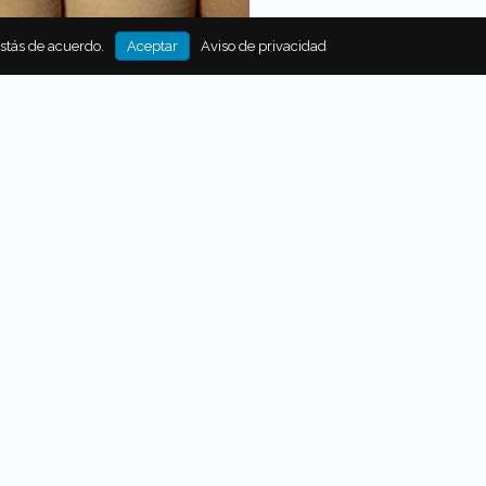
estás de acuerdo.
Aceptar
Aviso de privacidad
E PIEDRA, DE QUESOS DE
Y AMOR POR EL
MIENTO
a historia detrás de los quesos
de Piedra y disfruta del sabor
jamiento en sus productos
s. ¡Te encantarán!
Por
Aurora Yee