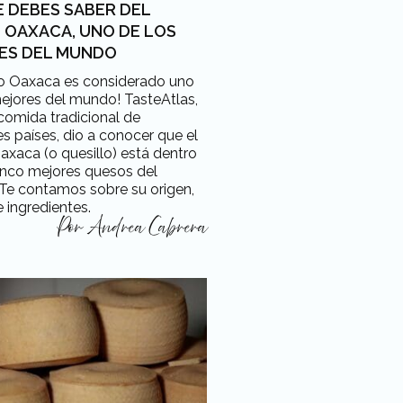
E DEBES SABER DEL
 OAXACA, UNO DE LOS
ES DEL MUNDO
so Oaxaca es considerado uno
ejores del mundo! TasteAtlas,
comida tradicional de
es países, dio a conocer que el
xaca (o quesillo) está dentro
inco mejores quesos del
Te contamos sobre su origen,
e ingredientes.
Por
Andrea Cabrera