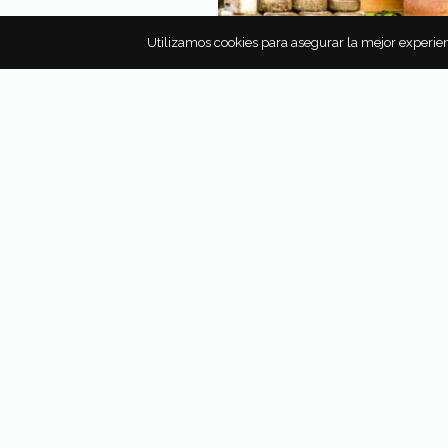
Utilizamos cookies para asegurar la mejor experien
QUESOS EUROPEOS EN PE
DE EXTINCIÓN
Conoce cuáles son los quesos
europeos que podrían estar a 
desaparecer. Te sorprenderá sa
entre ellos, se encuentra el pop
Manchego.
Por
Carlos