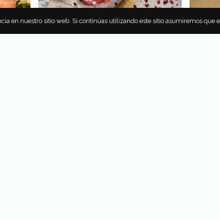
cia en nuestro sitio web. Si continúas utilizando este sitio asumiremos que 
LIGRO
LA MANTEQUERÍA: EL PARAÍSO
CASA D
PARA LOS AMANTES DEL JAMÓN
OVEJA 
IBÉRICO Y EL VINO
AÑEJA
punto de
En esta nueva tienda tapatía
Conoce l
ber que,
encontrarás todos los productos que
de Casa 
ular
necesitas para hacer una tabla de
del añe
quesos y embutidos de la más alta
premiado
 Garrido
calidad. Déjate consentir y disfruta de
las degustaciones que tienen para ti.
Por
Cynthia Benítez