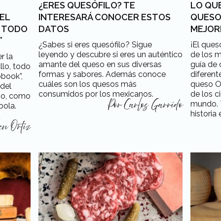
¿ERES QUESÓFILO? TE
LO QU
EL
INTERESARÁ CONOCER ESTOS
QUESO
, TODO
DATOS
MEJOR
”
¿Sabes si eres quesófilo? Sigue
¡El que
leyendo y descubre si eres un auténtico
de los m
r la
amante del queso en sus diversas
guía de 
llo, todo
formas y sabores. Además conoce
diferent
obook”,
cuáles son los quesos más
queso Oa
 del
consumidos por los mexicanos.
de los c
 o, como
mundo. 
bola.
Por
Carlos Garrido
historia 
n Ortiz