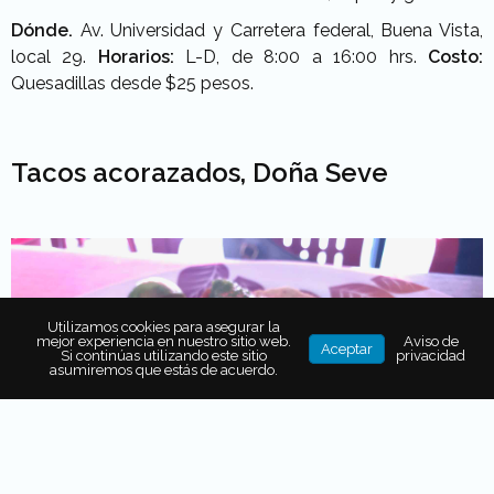
Dónde.
Av. Universidad y Carretera federal, Buena Vista,
local 29.
Horarios:
L-D, de 8:00 a 16:00 hrs.
Costo:
Quesadillas desde $25 pesos.
Tacos acorazados, Doña Seve
Utilizamos cookies para asegurar la
mejor experiencia en nuestro sitio web.
Aviso de
Aceptar
Si continúas utilizando este sitio
privacidad
asumiremos que estás de acuerdo.